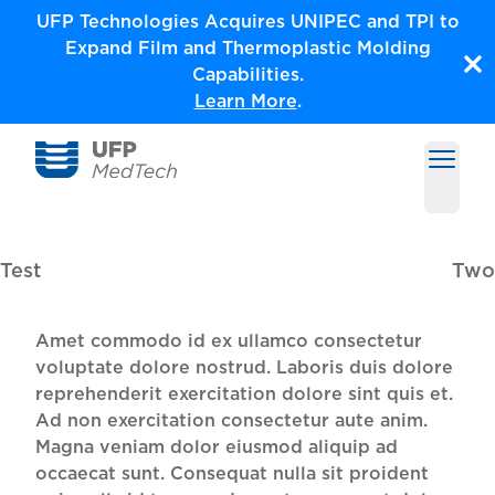
Skip
UFP Technologies Acquires UNIPEC and TPI to
to
Expand Film and Thermoplastic Molding
content
Capabilities.
Learn More
.
Open m
Medical Solutions by UFP MedTech
Test
Two
Amet commodo id ex ullamco consectetur
voluptate dolore nostrud. Laboris duis dolore
reprehenderit exercitation dolore sint quis et.
Ad non exercitation consectetur aute anim.
Magna veniam dolor eiusmod aliquip ad
occaecat sunt. Consequat nulla sit proident