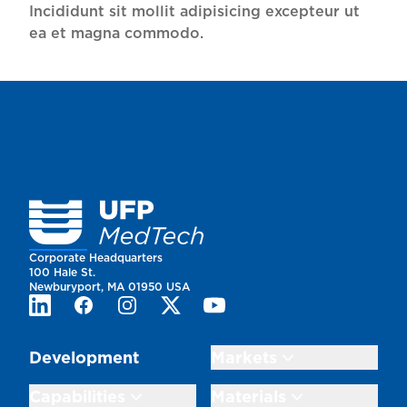
Incididunt sit mollit adipisicing excepteur ut
ea et magna commodo.
Homepage
Corporate Headquarters
100 Hale St.
Newburyport, MA 01950 USA
LinkedIn
Facebook
Instagram
Twitter
Youtube
Development
Markets
Capabilities
Materials